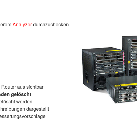
nserem
Analyzer
durchzuchecken.
 Router aus sichtbar
nden gelöscht
elöscht werden
reibungen dargestellt
besserungsvorschläge