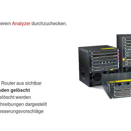
nserem
Analyzer
durchzuchecken.
 Router aus sichtbar
nden gelöscht
elöscht werden
reibungen dargestellt
besserungsvorschläge