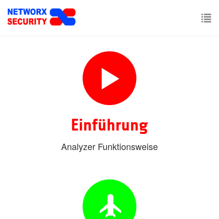
Skip
to
main
To
content
nav
Einführung
Analyzer Funktionsweise